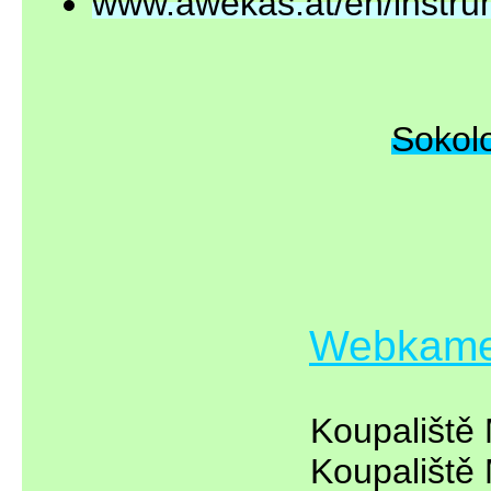
www.awekas.at/en/instru
Sokolo
Webkamer
Koupaliště 
Koupaliště 