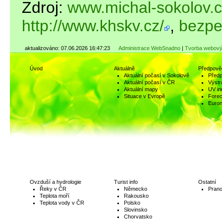
Zdroj:
www.michal-sokolov.c
http://www.khskv.cz/
,
bezpe
aktualizováno: 07.06.2026 16:47:23
Administrace WebSnadno
|
Tvorba webový
Úvod
Aktuálně
Předpově
Aktuální počasí v Sokolově
Předp
Aktuální počasí v ČR
Výstr
Aktuální mapy
UV in
Situace v Evropě
Fore
Euro
Ovzduší a hydrologie
Turist info
Ostatní
Řeky v ČR
Německo
Prano
Teplota moří
Rakousko
Teplota vody v ČR
Polsko
Slovinsko
Chorvatsko