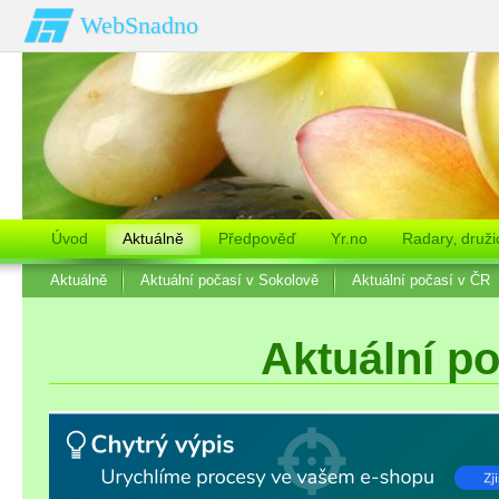
WebSnadno
Úvod
Aktuálně
Předpověď
Yr.no
Radary‚ druži
Aktuálně
Aktuální počasí v Sokolově
Aktuální počasí v ČR
Aktuální p