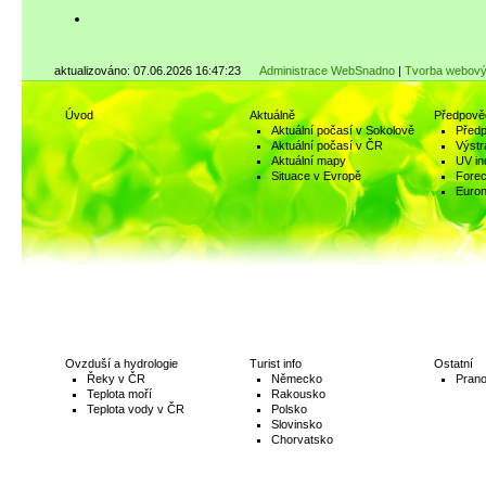
aktualizováno: 07.06.2026 16:47:23
Administrace WebSnadno
|
Tvorba webový
Úvod
Aktuálně
Předpově
Aktuální počasí v Sokolově
Předp
Aktuální počasí v ČR
Výstr
Aktuální mapy
UV in
Situace v Evropě
Fore
Euro
Ovzduší a hydrologie
Turist info
Ostatní
Řeky v ČR
Německo
Prano
Teplota moří
Rakousko
Teplota vody v ČR
Polsko
Slovinsko
Chorvatsko