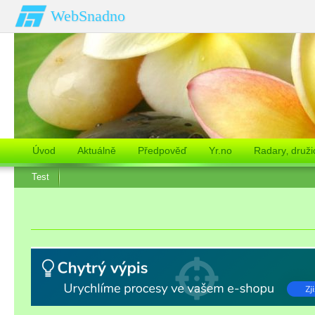
WebSnadno
Úvod
Aktuálně
Předpověď
Yr.no
Radary‚ druži
Test