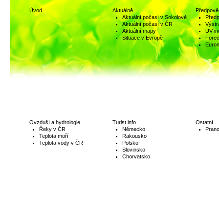
Úvod
Aktuálně
Předpově
Aktuální počasí v Sokolově
Předp
Aktuální počasí v ČR
Výstr
Aktuální mapy
UV in
Situace v Evropě
Fore
Euro
Ovzduší a hydrologie
Turist info
Ostatní
Řeky v ČR
Německo
Prano
Teplota moří
Rakousko
Teplota vody v ČR
Polsko
Slovinsko
Chorvatsko