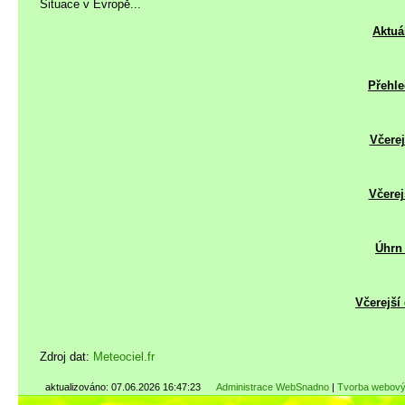
Situace v Evropě...
Aktuá
Přehle
Včerej
Včerej
Úhrn 
Včerejší
Zdroj dat:
Meteociel.fr
aktualizováno: 07.06.2026 16:47:23
Administrace WebSnadno
|
Tvorba webový