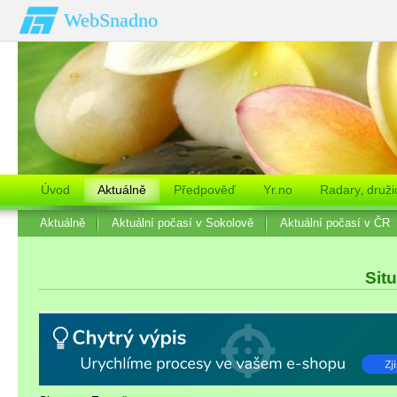
WebSnadno
Úvod
Aktuálně
Předpověď
Yr.no
Radary‚ druži
Aktuálně
Aktuální počasí v Sokolově
Aktuální počasí v ČR
Sit