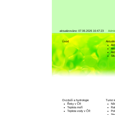
aktualizováno: 07.06.2026 16:47:23
Admi
Úvod
Aktuál
Akt
Akt
Akt
Sit
Ovzduší a hydrologie
Turist i
Řeky v ČR
Ně
Teplota moří
Ra
Teplota vody v ČR
Po
Slo