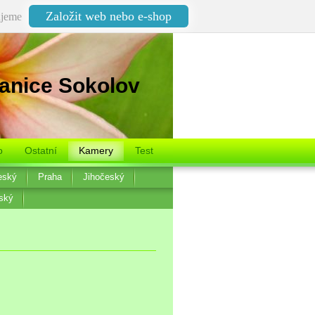
Založit web nebo e-shop
jeme
anice Sokolov
o
Ostatní
Kamery
Test
eský
Praha
Jihočeský
ský