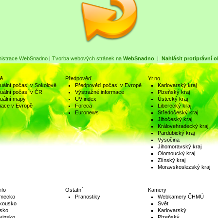
nistrace WebSnadno
|
Tvorba webových stránek na
WebSnadno
|
Nahlásit protiprávní 
ně
Předpověď
Yr.no
uální počasí v Sokolově
Předpověď počasí v Evropě
Karlovarský kraj
uální počasí v ČR
Výstražné informace
Plzeňský kraj
uální mapy
UV index
Ústecký kraj
uace v Evropě
Foreca
Liberecký kraj
Euronews
Středočeský kraj
Jihočeský kraj
Královehradecký kraj
Pardubický kraj
Vysočina
Jihomoravský kraj
Olomoucký kraj
Zlínský kraj
Moravskoslezský kraj
nfo
Ostatní
Kamery
mecko
Pranostiky
Webkamery ČHMÚ
kousko
Svět
lsko
Karlovarský
vinsko
Plzeňský