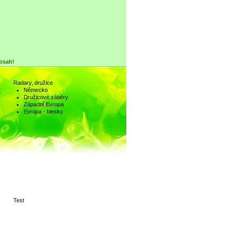
obsah!
Radary‚ družice
Německo
Družicové záběry
Západní Evropa
Evropa - blesky
Test