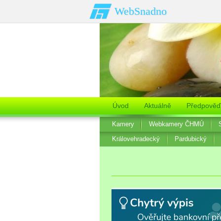
WebSnadno
Úvod
Aktuálně
Předpověď
Kamery
Webkamery ČHMÚ
Královehradecký
Pardubický