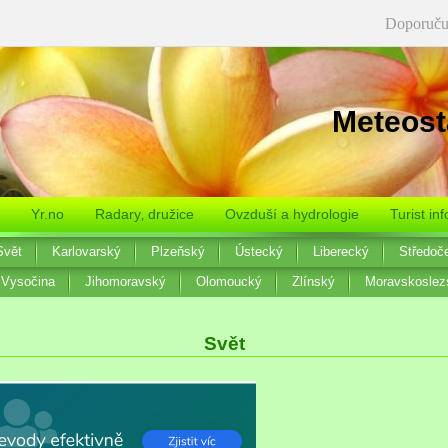
Doporuču
Meteost
Yr.no
Radary‚ družice
Ovzduší a hydrologie
Turist inf
Svět
Karlovarský
Plzeňský
Ústecký
Liberecký
Středoč
Vysočina
Jihomoravský
Olomoucký
Zlínský
Moravskoslez
Svět