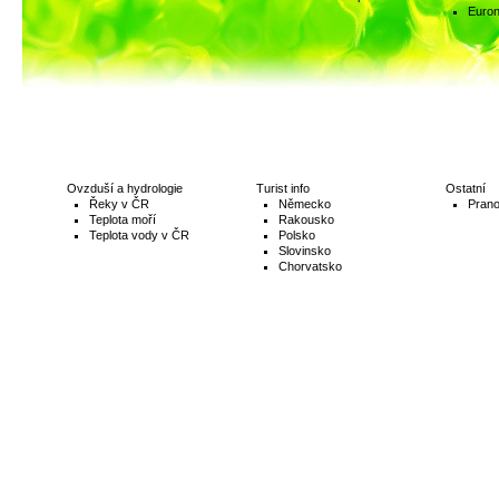
Euro
Ovzduší a hydrologie
Turist info
Ostatní
Řeky v ČR
Německo
Prano
Teplota moří
Rakousko
Teplota vody v ČR
Polsko
Slovinsko
Chorvatsko