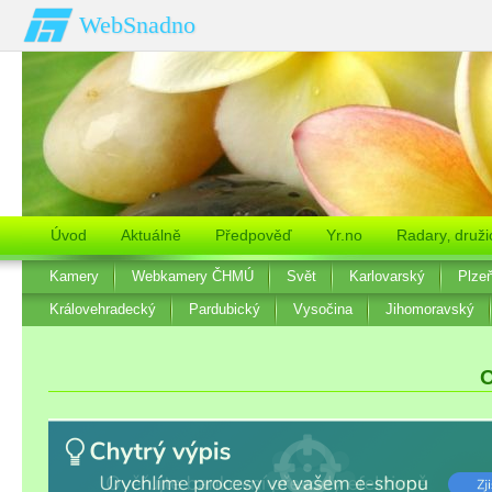
WebSnadno
Úvod
Aktuálně
Předpověď
Yr.no
Radary‚ druži
Kamery
Webkamery ČHMÚ
Svět
Karlovarský
Plze
Královehradecký
Pardubický
Vysočina
Jihomoravský