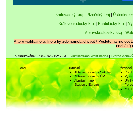
Karlovarský kraj
|
Plzeňský kraj
|
Ústecký kra
Královehradecký kraj
|
Pardubický kraj
|
Vy
Moravskoslezský kraj
|
Web
Víte o webkameře, která by zde neměla chybět? Pošlete na meteo
nachází) 
aktualizováno: 07.06.2026 16:47:23
Administrace WebSnadno
|
Tvorba webový
Úvod
Aktuálně
Předpově
Aktuální počasí v Sokolově
Předp
Aktuální počasí v ČR
Výstr
Aktuální mapy
UV in
Situace v Evropě
Fore
Euro