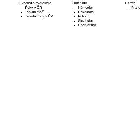
Ovzduší a hydrologie
Turist info
Ostatní
Řeky v ČR
Německo
Prano
Teplota moří
Rakousko
Teplota vody v ČR
Polsko
Slovinsko
Chorvatsko