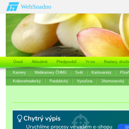
WebSnadno
Úvod
Aktuálně
Předpověď
Yr.no
Radary‚ druži
Kamery
Webkamery ČHMÚ
Svět
Karlovarský
Plze
Královehradecký
Pardubický
Vysočina
Jihomoravský