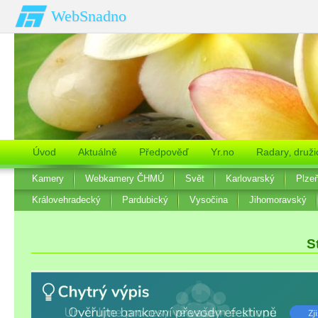
WebSnadno
Úvod
Aktuálně
Předpověď
Yr.no
Radary‚ druži
Kamery
Webkamery ČHMÚ
Svět
Karlovarský
Plze
Královehradecký
Pardubický
Vysočina
Jihomoravský
S