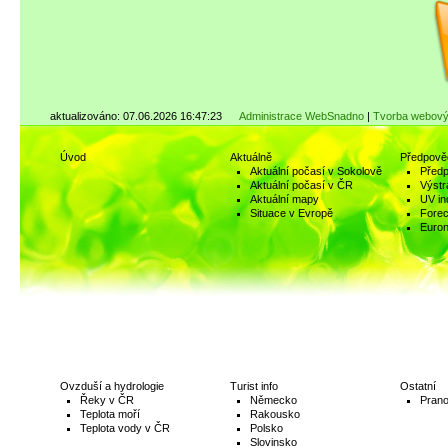
aktualizováno: 07.06.2026 16:47:23
Administrace WebSnadno
|
Tvorba webový
Úvod
Aktuálně
Předpově
Aktuální počasí v Sokolově
Předp
Aktuální počasí v ČR
Výstr
Aktuální mapy
UV in
Situace v Evropě
Fore
Euro
Ovzduší a hydrologie
Turist info
Ostatní
Řeky v ČR
Německo
Prano
Teplota moří
Rakousko
Teplota vody v ČR
Polsko
Slovinsko