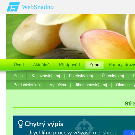
WebSnadno
Úvod
Aktuálně
Předpověď
Yr.no
Radary‚ druži
Yr.no
Karlovarský kraj
Plzeňský kraj
Ústecký kraj
L
Pardubický kraj
Vysočina
Jihomoravský kraj
Olomoucký
Stř