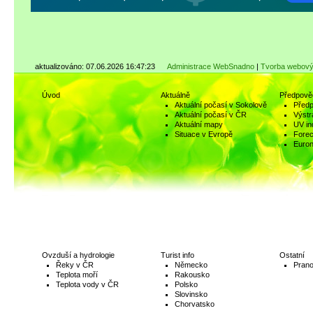
aktualizováno: 07.06.2026 16:47:23
Administrace WebSnadno
|
Tvorba webový
Úvod
Aktuálně
Předpově
Aktuální počasí v Sokolově
Předp
Aktuální počasí v ČR
Výstr
Aktuální mapy
UV in
Situace v Evropě
Fore
Euro
Ovzduší a hydrologie
Turist info
Ostatní
Řeky v ČR
Německo
Prano
Teplota moří
Rakousko
Teplota vody v ČR
Polsko
Slovinsko
Chorvatsko