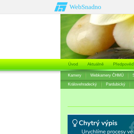
WebSnadno
Úvod
Aktuálně
Předpověď
Kamery
Webkamery ČHMÚ
Královehradecký
Pardubický