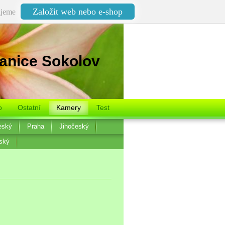
Založit web nebo e-shop
jeme
anice Sokolov
o
Ostatní
Kamery
Test
eský
Praha
Jihočeský
ský