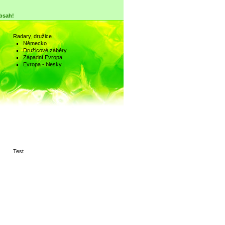
obsah!
Radary‚ družice
Německo
Družicové záběry
Západní Evropa
Evropa - blesky
Test