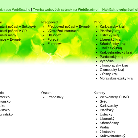
nistrace WebSnadno
|
Tvorba webových stránek na
WebSnadno
|
Nahlásit protiprávní 
ně
Předpověď
Yr.no
uální počasí v Sokolově
Předpověď počasí v Evropě
Karlovarský kraj
uální počasí v ČR
Výstražné informace
Plzeňský kraj
uální mapy
UV index
Ústecký kraj
uace v Evropě
Foreca
Liberecký kraj
Euronews
Středočeský kraj
Jihočeský kraj
Královehradecký kraj
Pardubický kraj
Vysočina
Jihomoravský kraj
Olomoucký kraj
Zlínský kraj
Moravskoslezský kraj
nfo
Ostatní
Kamery
mecko
Pranostiky
Webkamery ČHMÚ
kousko
Svět
lsko
Karlovarský
vinsko
Plzeňský
orvatsko
Ústecký
Liberecký
Středočeský
Praha
Jihočeský
Královehradecký