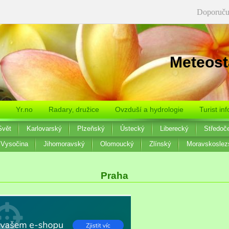
Doporuču
Meteost
Yr.no
Radary‚ družice
Ovzduší a hydrologie
Turist inf
Svět
Karlovarský
Plzeňský
Ústecký
Liberecký
Středoč
Vysočina
Jihomoravský
Olomoucký
Zlínský
Moravskoslez
Praha