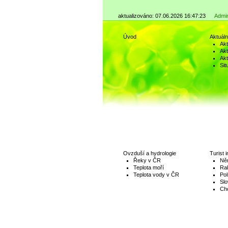
aktualizováno: 07.06.2026 16:47:23
Admi
Úvod
Aktuál
Akt
Akt
Akt
Sit
Ovzduší a hydrologie
Turist i
Řeky v ČR
Ně
Teplota moří
Ra
Teplota vody v ČR
Po
Slo
Ch