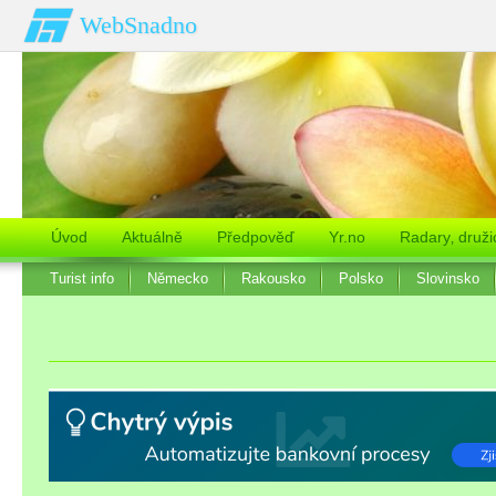
WebSnadno
Úvod
Aktuálně
Předpověď
Yr.no
Radary‚ druži
Turist info
Německo
Rakousko
Polsko
Slovinsko