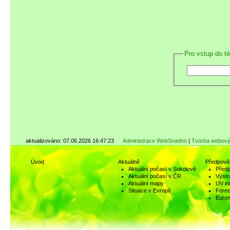
Pro vstup do t
aktualizováno: 07.06.2026 16:47:23
Administrace WebSnadno
|
Tvorba webový
Úvod
Aktuálně
Předpově
Aktuální počasí v Sokolově
Předp
Aktuální počasí v ČR
Výstr
Aktuální mapy
UV in
Situace v Evropě
Fore
Euro