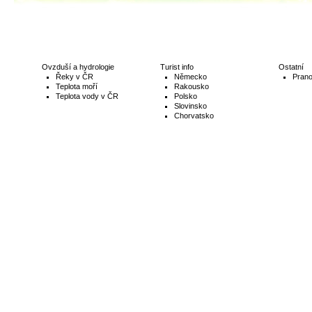
Ovzduší a hydrologie
Turist info
Ostatní
Řeky v ČR
Německo
Prano
Teplota moří
Rakousko
Teplota vody v ČR
Polsko
Slovinsko
Chorvatsko