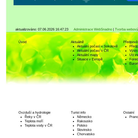
aktualizováno: 07.06.2026 16:47:23
Administrace WebSnadno
|
Tvorba webový
Úvod
Aktuálně
Předpově
Aktuální počasí v Sokolově
Předp
Aktuální počasí v ČR
Výstr
Aktuální mapy
UV in
Situace v Evropě
Fore
Euro
Ovzduší a hydrologie
Turist info
Ostatní
Řeky v ČR
Německo
Prano
Teplota moří
Rakousko
Teplota vody v ČR
Polsko
Slovinsko
Chorvatsko