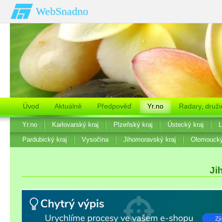
WebSnadno
Úvod
Aktuálně
Předpověď
Yr.no
Radary‚ druži
Yr.no
Karlovarský kraj
Plzeňský kraj
Ústecký kraj
L
Pardubický kraj
Vysočina
Jihomoravský kraj
Olomoucký
Ji