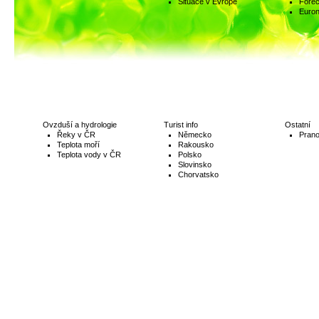
Situace v Evropě
Fore
Euro
Ovzduší a hydrologie
Turist info
Ostatní
Řeky v ČR
Německo
Prano
Teplota moří
Rakousko
Teplota vody v ČR
Polsko
Slovinsko
Chorvatsko