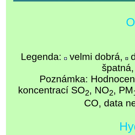
O
Legenda:
velmi dobrá,
d
špatná
Poznámka: Hodnocen
koncentrací SO
, NO
, PM
2
2
CO, data ne
Hy