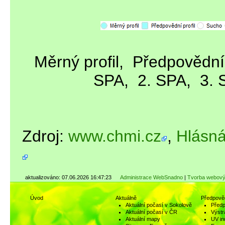
Měrný profil,
Předpovědní 
SPA,
2. SPA,
3. 
Zdroj:
www.chmi.cz
,
Hlásná
aktualizováno: 07.06.2026 16:47:23
Administrace WebSnadno
|
Tvorba webový
Úvod
Aktuálně
Předpově
Aktuální počasí v Sokolově
Předp
Aktuální počasí v ČR
Výstr
Aktuální mapy
UV in