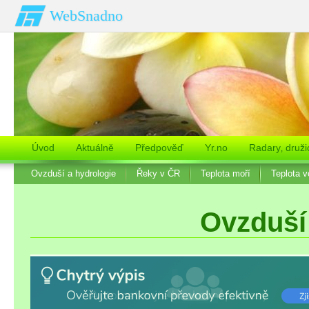
WebSnadno
Úvod
Aktuálně
Předpověď
Yr.no
Radary‚ druži
Ovzduší a hydrologie
Řeky v ČR
Teplota moří
Teplota 
Ovzduší