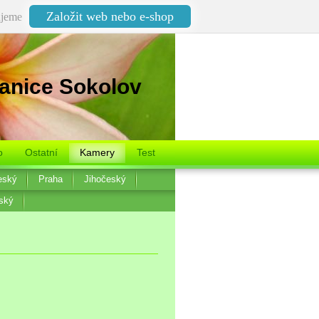
Založit web nebo e-shop
jeme
anice Sokolov
o
Ostatní
Kamery
Test
eský
Praha
Jihočeský
ský