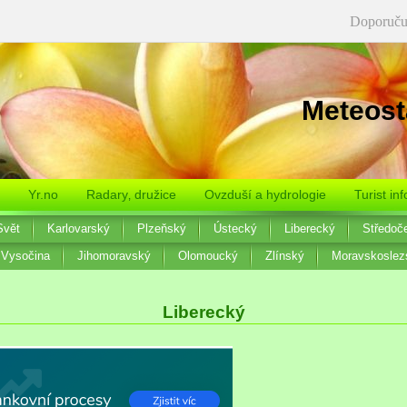
Doporuču
Meteost
Yr.no
Radary‚ družice
Ovzduší a hydrologie
Turist inf
Svět
Karlovarský
Plzeňský
Ústecký
Liberecký
Středoč
Vysočina
Jihomoravský
Olomoucký
Zlínský
Moravskoslez
Liberecký