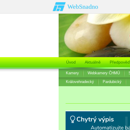
WebSnadno
Úvod
Aktuálně
Předpověď
Kamery
Webkamery ČHMÚ
Královehradecký
Pardubický