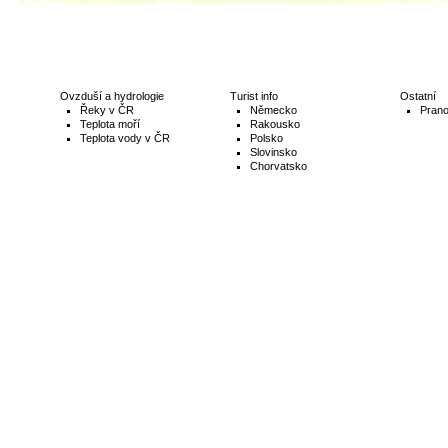
Ovzduší a hydrologie
Turist info
Ostatní
Řeky v ČR
Německo
Prano
Teplota moří
Rakousko
Teplota vody v ČR
Polsko
Slovinsko
Chorvatsko