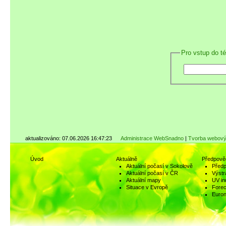
Pro vstup do t
aktualizováno: 07.06.2026 16:47:23
Administrace WebSnadno
|
Tvorba webový
Úvod
Aktuálně
Předpově
Aktuální počasí v Sokolově
Předp
Aktuální počasí v ČR
Výstr
Aktuální mapy
UV in
Situace v Evropě
Fore
Euro