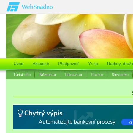
WebSnadno
Úvod
Aktuálně
Předpověď
Yr.no
Radary‚ druži
Turist info
Německo
Rakousko
Polsko
Slovinsko