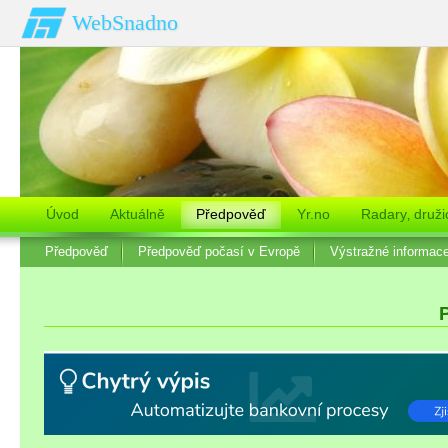
WebSnadno
Úvod
Aktuálně
Předpověď
Yr.no
Radary‚ druži
Předpověď
Předpověď počasí v Evropě
Výstražné informac