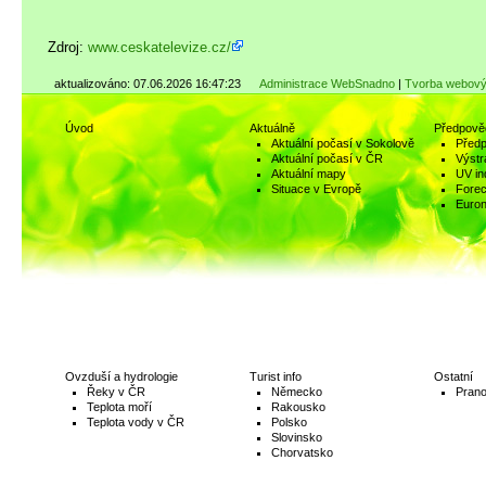
Zdroj:
www.ceskatelevize.cz/
aktualizováno: 07.06.2026 16:47:23
Administrace WebSnadno
|
Tvorba webový
Úvod
Aktuálně
Předpově
Aktuální počasí v Sokolově
Předp
Aktuální počasí v ČR
Výstr
Aktuální mapy
UV in
Situace v Evropě
Fore
Euro
Ovzduší a hydrologie
Turist info
Ostatní
Řeky v ČR
Německo
Prano
Teplota moří
Rakousko
Teplota vody v ČR
Polsko
Slovinsko
Chorvatsko