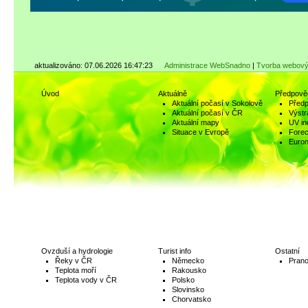
aktualizováno: 07.06.2026 16:47:23
Administrace WebSnadno
|
Tvorba webový
Úvod
Aktuálně
Předpově
Aktuální počasí v Sokolově
Předp
Aktuální počasí v ČR
Výstr
Aktuální mapy
UV in
Situace v Evropě
Fore
Euro
Ovzduší a hydrologie
Turist info
Ostatní
Řeky v ČR
Německo
Prano
Teplota moří
Rakousko
Teplota vody v ČR
Polsko
Slovinsko
Chorvatsko