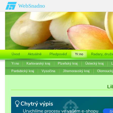
WebSnadno
Úvod
Aktuálně
Předpověď
Yr.no
Radary‚ druži
Yr.no
Karlovarský kraj
Plzeňský kraj
Ústecký kraj
L
Pardubický kraj
Vysočina
Jihomoravský kraj
Olomoucký
Li