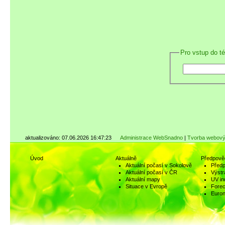
Pro vstup do t
aktualizováno: 07.06.2026 16:47:23
Administrace WebSnadno
|
Tvorba webový
Úvod
Aktuálně
Předpově
Aktuální počasí v Sokolově
Předp
Aktuální počasí v ČR
Výstr
Aktuální mapy
UV in
Situace v Evropě
Fore
Euro