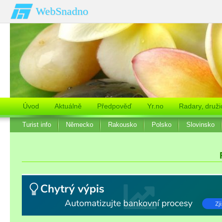
WebSnadno
Úvod
Aktuálně
Předpověď
Yr.no
Radary‚ druži
Turist info
Německo
Rakousko
Polsko
Slovinsko