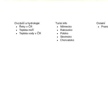
Ovzduší a hydrologie
Turist info
Ostatní
Řeky v ČR
Německo
Prano
Teplota moří
Rakousko
Teplota vody v ČR
Polsko
Slovinsko
Chorvatsko